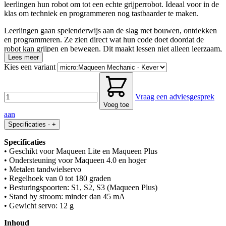
leerlingen hun robot om tot een echte grijperrobot. Ideaal voor in de
klas om techniek en programmeren nog tastbaarder te maken.
Leerlingen gaan spelenderwijs aan de slag met bouwen, ontdekken
en programmeren. Ze zien direct wat hun code doet doordat de
robot kan grijpen en bewegen. Dit maakt lessen niet alleen leerzaam,
maar ook actief en motiverend.
Lees meer
Kies een variant
De combinatie van techniek en creatief denken zorgt ervoor dat
leerlingen samenwerken, problemen oplossen en zelf oplossingen
bedenken. Perfect voor een toekomstgericht klaslokaal waarin
Vraag een adviesgesprek
technologie centraal staat.
Voeg toe
aan
Specificaties
-
+
Specificaties
• Geschikt voor Maqueen Lite en Maqueen Plus
• Ondersteuning voor Maqueen 4.0 en hoger
• Metalen tandwielservo
• Regelhoek van 0 tot 180 graden
• Besturingspoorten: S1, S2, S3 (Maqueen Plus)
• Stand by stroom: minder dan 45 mA
• Gewicht servo: 12 g
Inhoud